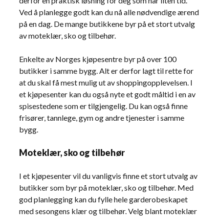
derfor en praktisk løsning for deg som har liten tid.
Ved å planlegge godt kan du nå alle nødvendige ærend
på en dag. De mange butikkene byr på et stort utvalg
av moteklær, sko og tilbehør.
Enkelte av Norges kjøpesentre byr på over 100
butikker i samme bygg. Alt er derfor lagt til rette for
at du skal få mest mulig ut av shoppingopplevelsen. I
et kjøpesenter kan du også nyte et godt måltid i en av
spisestedene som er tilgjengelig. Du kan også finne
frisører, tannlege, gym og andre tjenester i samme
bygg.
Moteklær, sko og tilbehør
I et kjøpesenter vil du vanligvis finne et stort utvalg av
butikker som byr på moteklær, sko og tilbehør. Med
god planlegging kan du fylle hele garderobeskapet
med sesongens klær og tilbehør. Velg blant moteklær