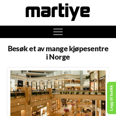
open
menu
Besøk et av mange kjøpesentre
i Norge
Legg til butikk