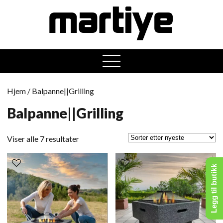
open
menu
Hjem
/ Balpanne||Grilling
Balpanne||Grilling
Sortert
Viser alle 7 resultater
etter
nyeste
Legg til butikk