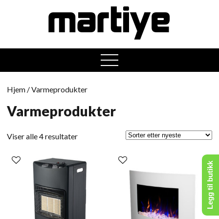
open
menu
Hjem
/ Varmeprodukter
Varmeprodukter
Sortert
Viser alle 4 resultater
etter
nyeste
Legg til butikk