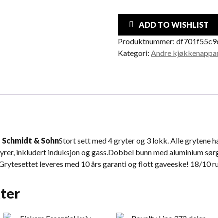
ADD TO WISHLIST
Produktnummer:
df701f55c9
Kategori:
Andre kjøkkenappa
l Schmidt & Sohn
Stort sett med 4 gryter og 3 lokk. Alle grytene 
rer, inkludert induksjon og gass.Dobbel bunn med aluminium sørg
Grytesettet leveres med 10 års garanti og flott gaveeske! 18/10 rus
ter