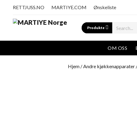
RETTJUSS.NO
MARTIYE.COM
Ønskeliste
Search
OM OSS
Hjem
/
Andre kjøkkenapparater
/