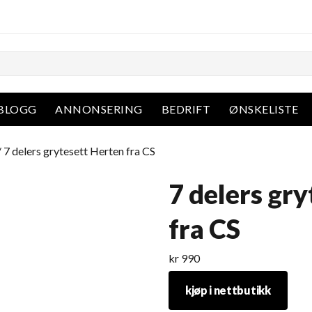
BLOGG
ANNONSERING
BEDRIFT
ØNSKELISTE
 7 delers grytesett Herten fra CS
7 delers gr
fra CS
kr
990
kjøp i nettbutikk