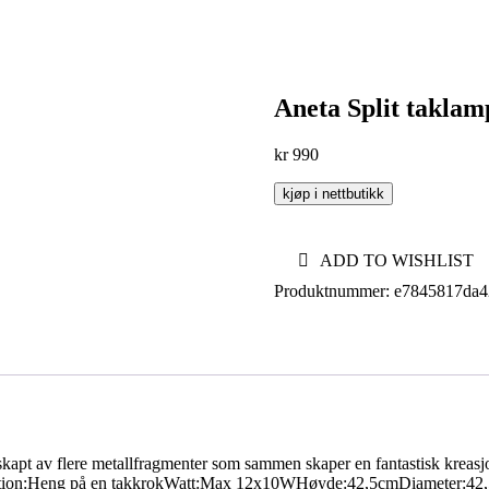
Aneta Split taklam
kr
990
kjøp i nettbutikk
ADD TO WISHLIST
Produktnummer:
e7845817da4
r skapt av flere metallfragmenter som sammen skaper en fantastisk krea
stallation:Heng på en takkrokWatt:Max 12x10WHøyde:42,5cmDiameter:42