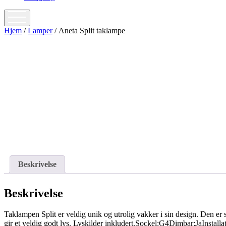
open
menu
Hjem
/
Lamper
/ Aneta Split taklampe
Beskrivelse
Beskrivelse
Taklampen Split er veldig unik og utrolig vakker i sin design. Den e
gir et veldig godt lys. Lyskilder inkludert.Sockel:G4Dimbar:JaIn