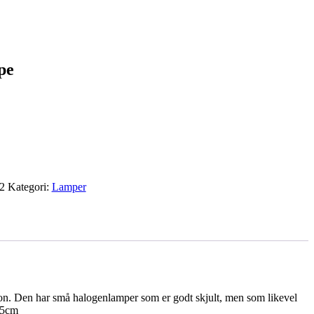
pe
2
Kategori:
Lamper
sjon. Den har små halogenlamper som er godt skjult, men som likevel
,5cm