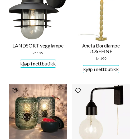
LANDSORT vegglampe
Aneta Bordlampe
JOSEFINE
kr
199
kr
199
kjøp i nettbutikk
kjøp i nettbutikk