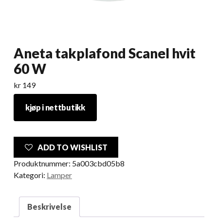
Aneta takplafond Scanel hvit
60 W
kr
149
kjøp i nettbutikk
ADD TO WISHLIST
Produktnummer:
5a003cbd05b8
Kategori:
Lamper
Beskrivelse