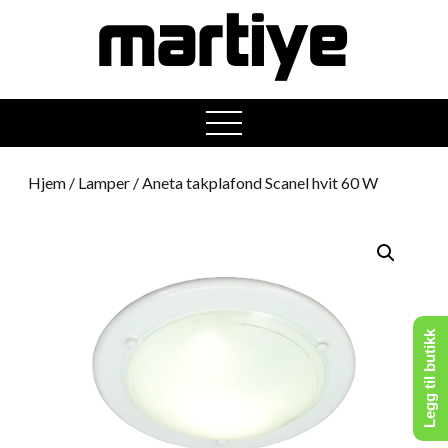
open
menu
Hjem
/
Lamper
/ Aneta takplafond Scanel hvit 60 W
Legg til butikk