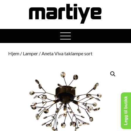
open
menu
Hjem
/
Lamper
/ Aneta Viva taklampe sort
Legg til butikk