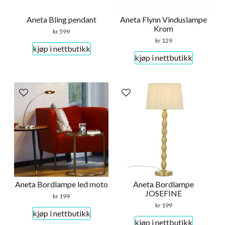
Aneta Bling pendant
Aneta Flynn Vinduslampe
Krom
kr
599
kr
129
kjøp i nettbutikk
kjøp i nettbutikk
Aneta Bordlampe led moto
Aneta Bordlampe
JOSEFINE
kr
199
kr
199
kjøp i nettbutikk
kjøp i nettbutikk