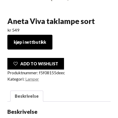
Aneta Viva taklampe sort
kr
549
kjøp i nettbutikk
ADD TO WISHLIST
Produktnummer:
f5f08155deec
Kategori:
Lamper
Beskrivelse
Beskrivelse