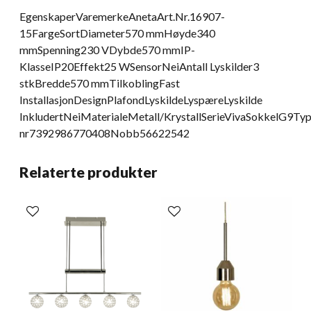
EgenskaperVaremerkeAnetaArt.Nr.16907-
15FargeSortDiameter570 mmHøyde340
mmSpenning230 VDybde570 mmIP-
KlasseIP20Effekt25 WSensorNeiAntall Lyskilder3
stkBredde570 mmTilkoblingFast
InstallasjonDesignPlafondLyskildeLyspæreLyskilde
InkludertNeiMaterialeMetall/KrystallSerieVivaSokkelG9T
nr7392986770408Nobb56622542
Relaterte produkter