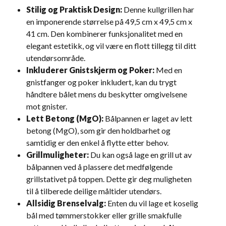
Stilig og Praktisk Design:
Denne kullgrillen har
en imponerende størrelse på 49,5 cm x 49,5 cm x
41 cm. Den kombinerer funksjonalitet med en
elegant estetikk, og vil være en flott tillegg til ditt
utendørsområde.
Inkluderer Gnistskjerm og Poker:
Med en
gnistfanger og poker inkludert, kan du trygt
håndtere bålet mens du beskytter omgivelsene
mot gnister.
Lett Betong (MgO):
Bålpannen er laget av lett
betong (MgO), som gir den holdbarhet og
samtidig er den enkel å flytte etter behov.
Grillmuligheter:
Du kan også lage en grill ut av
bålpannen ved å plassere det medfølgende
grillstativet på toppen. Dette gir deg muligheten
til å tilberede deilige måltider utendørs.
Allsidig Brenselvalg:
Enten du vil lage et koselig
bål med tømmerstokker eller grille smakfulle