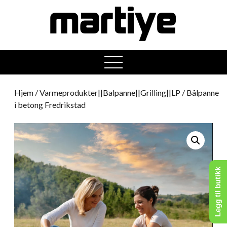
open
menu
Hjem
/
Varmeprodukter||Balpanne||Grilling||LP
/ Bålpanne
i betong Fredrikstad
Legg til butikk