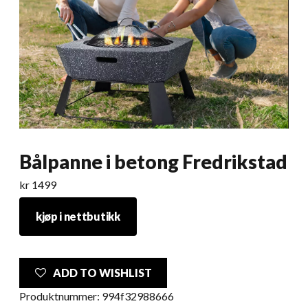
Bålpanne i betong Fredrikstad
kr
1499
kjøp i nettbutikk
ADD TO WISHLIST
Produktnummer:
994f32988666