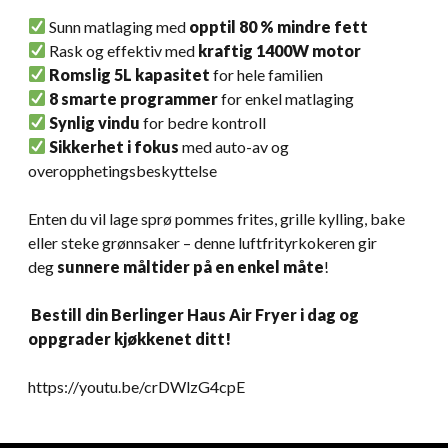
Sunn matlaging med
opptil 80 % mindre fett
Rask og effektiv med
kraftig 1400W motor
Romslig 5L kapasitet
for hele familien
8 smarte programmer
for enkel matlaging
Synlig vindu
for bedre kontroll
Sikkerhet i fokus
med auto-av og
overopphetingsbeskyttelse
Enten du vil lage sprø pommes frites, grille kylling, bake
eller steke grønnsaker – denne luftfrityrkokeren gir
deg
sunnere måltider på en enkel måte
!
Bestill din Berlinger Haus Air Fryer i dag og
oppgrader kjøkkenet ditt!
https://youtu.be/crDWlzG4cpE