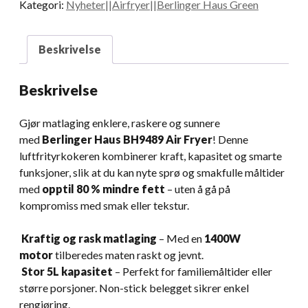
Kategori:
Nyheter||Airfryer||Berlinger Haus Green
Beskrivelse
Beskrivelse
Gjør matlaging enklere, raskere og sunnere
med
Berlinger Haus BH9489 Air Fryer
! Denne
luftfrityrkokeren kombinerer kraft, kapasitet og smarte
funksjoner, slik at du kan nyte sprø og smakfulle måltider
med
opptil 80 % mindre fett
– uten å gå på
kompromiss med smak eller tekstur.
Kraftig og rask matlaging
– Med en
1400W
motor
tilberedes maten raskt og jevnt.
Stor 5L kapasitet
– Perfekt for familiemåltider eller
større porsjoner. Non-stick belegget sikrer enkel
rengjøring.