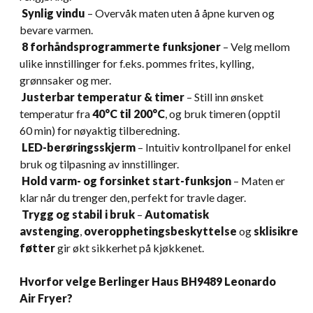
Synlig vindu
– Overvåk maten uten å åpne kurven og
bevare varmen.
8 forhåndsprogrammerte funksjoner
– Velg mellom
ulike innstillinger for f.eks. pommes frites, kylling,
grønnsaker og mer.
Justerbar temperatur & timer
– Still inn ønsket
temperatur fra
40°C til 200°C
, og bruk timeren (opptil
60 min) for nøyaktig tilberedning.
LED-berøringsskjerm
– Intuitiv kontrollpanel for enkel
bruk og tilpasning av innstillinger.
Hold varm- og forsinket start-funksjon
– Maten er
klar når du trenger den, perfekt for travle dager.
Trygg og stabil i bruk
–
Automatisk
avstenging
,
overopphetingsbeskyttelse
og
sklisikre
føtter
gir økt sikkerhet på kjøkkenet.
Hvorfor velge Berlinger Haus BH9489 Leonardo
Air Fryer?