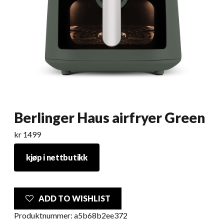
Berlinger Haus airfryer Green
kr
1499
kjøp i nettbutikk
ADD TO WISHLIST
Produktnummer:
a5b68b2ee372