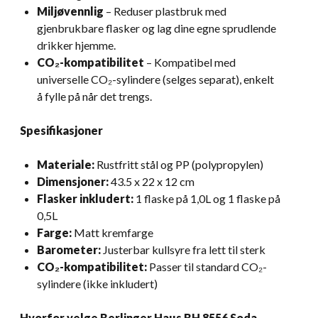
Miljøvennlig
– Reduser plastbruk med
gjenbrukbare flasker og lag dine egne sprudlende
drikker hjemme.
CO₂-kompatibilitet
– Kompatibel med
universelle CO₂-sylindere (selges separat), enkelt
å fylle på når det trengs.
Spesifikasjoner
Materiale:
Rustfritt stål og PP (polypropylen)
Dimensjoner:
43.5 x 22 x 12 cm
Flasker inkludert:
1 flaske på 1,0L og 1 flaske på
0,5L
Farge:
Matt kremfarge
Barometer:
Justerbar kullsyre fra lett til sterk
CO₂-kompatibilitet:
Passer til standard CO₂-
sylindere (ikke inkludert)
Hvorfor velge Berlinger Haus BH 8556 Soda