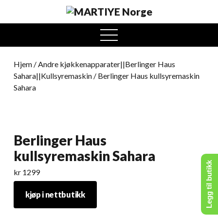
open
menu
Hjem
/
Andre kjøkkenapparater||Berlinger Haus
Sahara||Kullsyremaskin
/ Berlinger Haus kullsyremaskin
Sahara
Berlinger Haus
kullsyremaskin Sahara
Legg til butikk
kr
1299
kjøp i nettbutikk