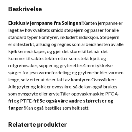
Beskrivelse
Eksklusiv jernpanne fra Solingen!
Xanten jernpanne er
laget av høykvalitets smidd støpejern og passer for alle
standard typer komfyrer, inkludert induksjon. Støpejern
er slitesterkt, allsidig og regnes som arbeidshesten av alle
kjøkkenredskaper, og gjør det store løftet når det
kommer til saktestekte retter som stekt kjøtt og
rotgrønnsaker, supper og gryteretter.4 mm tykkelse
sørger for jevn varmefordeling; og grytene holder varmen
lenge, selv etter at de er tatt av komfyren.Ovnssikker:
Alle gryter og lokk er ovnssikre, så de kan også brukes
som ovnsgryte eller gryte.Tåler oppvaskmaskin: PFOA-
fri og PTFE-fri!
Se også våre andre størrelser og
farger!
Kan også bestilles som helt sett.
Relaterte produkter