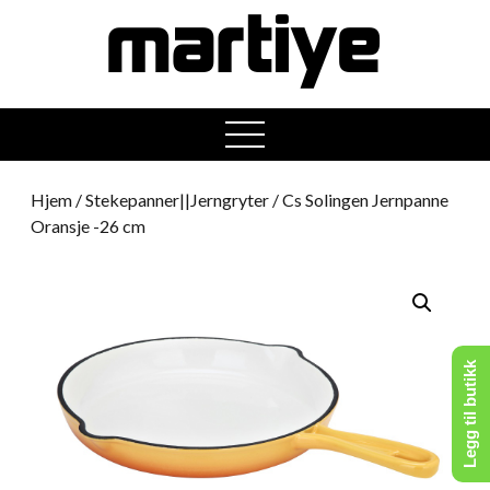
open
menu
Hjem
/
Stekepanner||Jerngryter
/ Cs Solingen Jernpanne
Oransje -26 cm
Legg til butikk