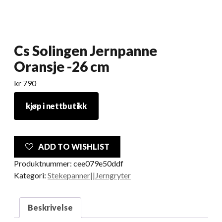
Cs Solingen Jernpanne
Oransje -26 cm
kr
790
kjøp i nettbutikk
ADD TO WISHLIST
Produktnummer:
cee079e50ddf
Kategori:
Stekepanner||Jerngryter
Beskrivelse