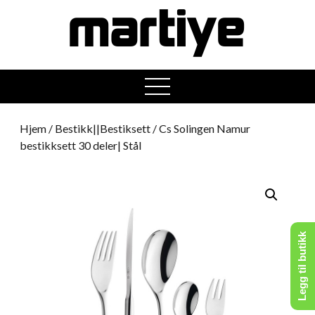
open
menu
Hjem
/
Bestikk||Bestiksett
/ Cs Solingen Namur
bestikksett 30 deler| Stål
Legg til butikk