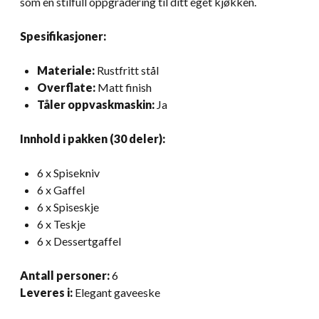
som en stilfull oppgradering til ditt eget kjøkken.
Spesifikasjoner:
Materiale:
Rustfritt stål
Overflate:
Matt finish
Tåler oppvaskmaskin:
Ja
Innhold i pakken (30 deler):
6 x Spisekniv
6 x Gaffel
6 x Spiseskje
6 x Teskje
6 x Dessertgaffel
Antall personer:
6
Leveres i:
Elegant gaveeske