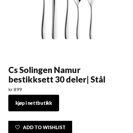
Cs Solingen Namur
bestikksett 30 deler| Stål
kr
899
kjøp i nettbutikk
ADD TO WISHLIST