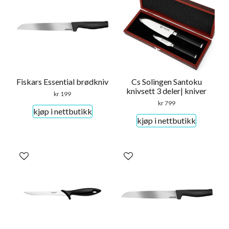
Fiskars Essential brødkniv
Cs Solingen Santoku
knivsett 3 deler| kniver
kr
199
kr
799
kjøp i nettbutikk
kjøp i nettbutikk