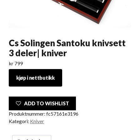
Cs Solingen Santoku knivsett
3 deler| kniver
kr
799
kjøp i nettbutikk
ADD TO WISHLIST
Produktnummer:
fc57161e3196
Kategori:
Kniver