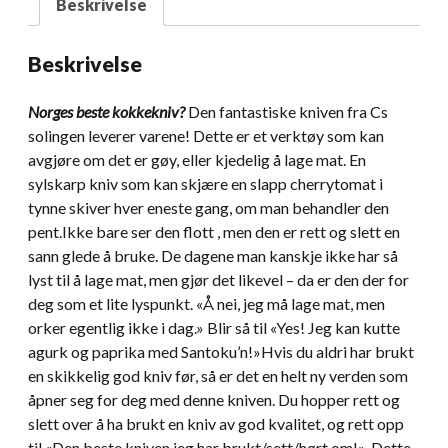
Beskrivelse
Beskrivelse
Norges beste kokkekniv?
Den fantastiske kniven fra Cs
solingen leverer varene! Dette er et verktøy som kan
avgjøre om det er gøy, eller kjedelig å lage mat. En
sylskarp kniv som kan skjære en slapp cherrytomat i
tynne skiver hver eneste gang, om man behandler den
pent.Ikke bare ser den flott , men den er rett og slett en
sann glede å bruke. De dagene man kanskje ikke har så
lyst til å lage mat, men gjør det likevel – da er den der for
deg som et lite lyspunkt. «Å nei, jeg må lage mat, men
orker egentlig ikke i dag.» Blir så til «Yes! Jeg kan kutte
agurk og paprika med Santoku’n!»Hvis du aldri har brukt
en skikkelig god kniv før, så er det en helt ny verden som
åpner seg for deg med denne kniven. Du hopper rett og
slett over å ha brukt en kniv av god kvalitet, og rett opp
til «Den beste kniven jeg har brukt/sett/hørt om!». Dette