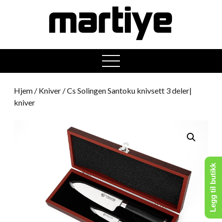
open
menu
Hjem
/
Kniver
/ Cs Solingen Santoku knivsett 3 deler|
kniver
Legg til butikk