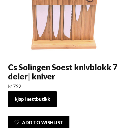
Cs Solingen Soest knivblokk 7
deler| kniver
kr
799
kjøp i nettbutikk
ADD TO WISHLIST