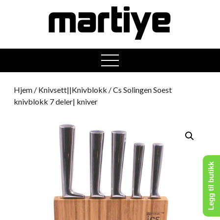
open
menu
Hjem
/
Knivsett||Knivblokk
/ Cs Solingen Soest
knivblokk 7 deler| kniver
Legg til butikk