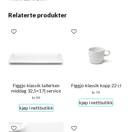
Relaterte produkter
Figgjo klassik tallerken
Figgjo klassik kopp 22 cl
middag 32,5×17| service
kr
79
kr
99
kjøp i nettbutikk
kjøp i nettbutikk