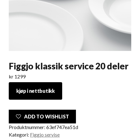
Figgjo klassik service 20 deler
kr
1299
kjøp i nettbutikk
ADD TO WISHLIST
Produktnummer:
63ef747ea51d
Kategori:
Figgjo servise