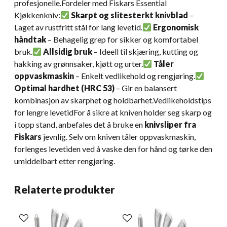
profesjonelle.Fordeler med Fiskars Essential
Kjøkkenkniv:
Skarpt og slitesterkt knivblad
–
Laget av rustfritt stål for lang levetid.
Ergonomisk
håndtak
– Behagelig grep for sikker og komfortabel
bruk.
Allsidig bruk
– Ideell til skjæring, kutting og
hakking av grønnsaker, kjøtt og urter.
Tåler
oppvaskmaskin
– Enkelt vedlikehold og rengjøring.
Optimal hardhet (HRC 53)
– Gir en balansert
kombinasjon av skarphet og holdbarhet.Vedlikeholdstips
for lengre levetidFor å sikre at kniven holder seg skarp og
i topp stand, anbefales det å bruke en
knivsliper fra
Fiskars
jevnlig. Selv om kniven tåler oppvaskmaskin,
forlenges levetiden ved å vaske den for hånd og tørke den
umiddelbart etter rengjøring.
Relaterte produkter