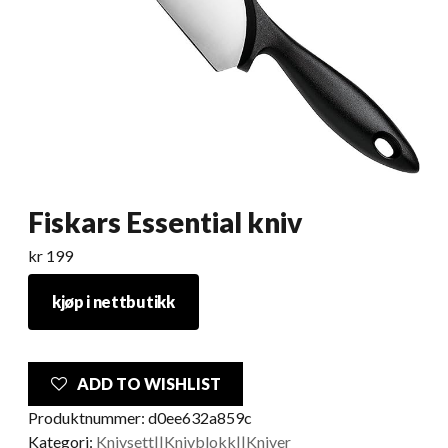
Fiskars Essential kniv
kr
199
kjøp i nettbutikk
ADD TO WISHLIST
Produktnummer:
d0ee632a859c
Kategori:
Knivsett||Knivblokk||Kniver