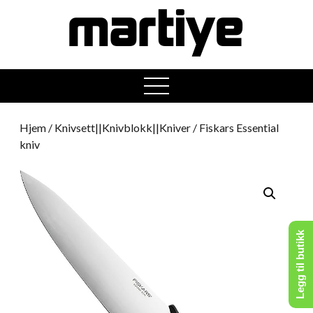
open
menu
Hjem
/
Knivsett||Knivblokk||Kniver
/ Fiskars Essential
kniv
Legg til butikk