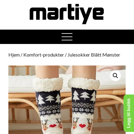
open
menu
Hjem
/
Komfort-produkter
/ Julesokker Blått Mønster
Legg til butikk