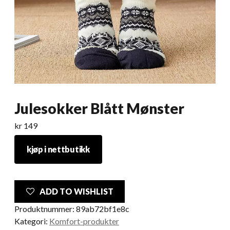
Julesokker Blått Mønster
kr
149
kjøp i nettbutikk
ADD TO WISHLIST
Produktnummer:
89ab72bf1e8c
Kategori:
Komfort-produkter