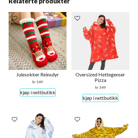
Relaterte produkter
Julesokker Reinsdyr
Oversized Hettegenser
Pizza
kr
149
kr
349
kjøp i nettbutikk
kjøp i nettbutikk