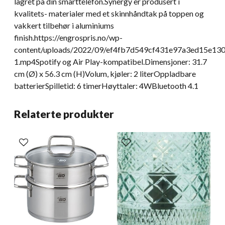
lagret på din smarttelefon.Synergy er produsert i
kvalitets- materialer med et skinnhåndtak på toppen og
vakkert tilbehør i aluminiums
finish.https://engrospris.no/wp-
content/uploads/2022/09/ef4fb7d549cf431e97a3ed15e13
1.mp4Spotify og Air Play-kompatibel.Dimensjoner: 31.7
cm (Ø) x 56.3 cm (H)Volum, kjøler: 2 literOppladbare
batterierSpilletid: 6 timerHøyttaler: 4WBluetooth 4.1
Relaterte produkter