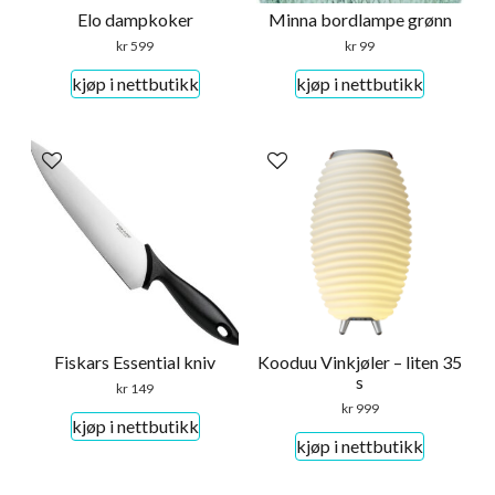
Elo dampkoker
Minna bordlampe grønn
kr
599
kr
99
kjøp i nettbutikk
kjøp i nettbutikk
Fiskars Essential kniv
Kooduu Vinkjøler – liten 35
s
kr
149
kr
999
kjøp i nettbutikk
kjøp i nettbutikk