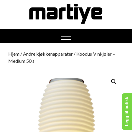
open
menu
Hjem
/
Andre kjøkkenapparater
/ Kooduu Vinkjøler –
Medium 50 s
Legg til butikk