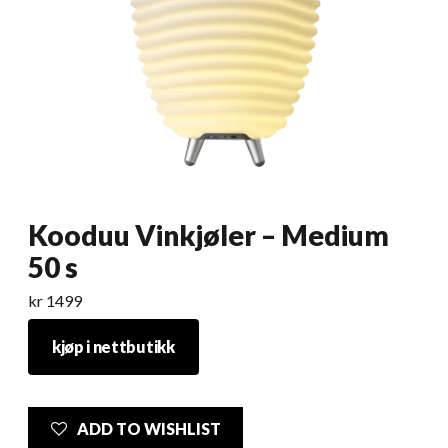
Kooduu Vinkjøler – Medium
50 s
kr
1499
kjøp i nettbutikk
ADD TO WISHLIST