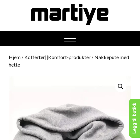
open
menu
Hjem
/
Kofferter||Komfort-produkter
/ Nakkepute med
hette
Legg til butikk