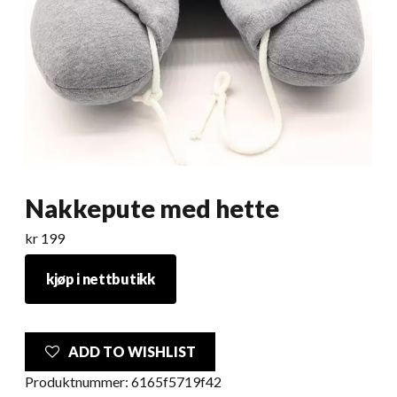
Nakkepute med hette
kr
199
kjøp i nettbutikk
ADD TO WISHLIST
Produktnummer:
6165f5719f42