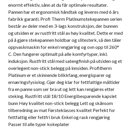
enormt effektiv, sånn at du får optimale resultater.
Pannen har et ergonomisk håndtak og leveres med 6 års
fabrikk garanti. Profi Therm Platinumstekepannen serien
består av deler med en 3-lags konstruksjon, der bunnen
og utsiden er av rustfritt stål av høy kvalitet. Dette er med
på å gjøre stekepannen holdbar og slitesterk, så den tåler
oppvaskmaskin for enkel rengjøring og ovn opp til 260°
C. Den fungerer optimalt på alle komfyrtyper, inkl.
induksjon. Rustfritt stål med satengfinish på utsiden og et
overlegent non-stick belegg på innsiden. Profitherm
Platinum er et skinnende blikkfang, energisparer og
ernæringsfysiolog. Gjør deg klar for fettfattige måltider
fra en panne som ser bra ut og lett kan rengjøres etter
steking. Rustfritt stål 18/10 Energibesparende kapslet
bunn Høy kvalitet non-stick belegg Lett og skånsom
tilberedning av mat Førsteklasses kvalitet Perfekt for
fettfattig eller fettfri bruk Enkel og rask rengjøring
Passer til alle typer kokeplater