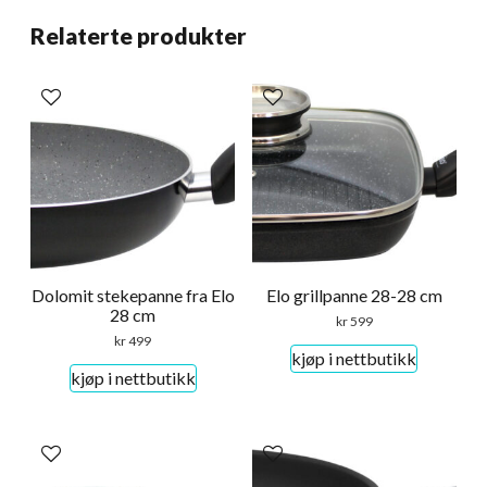
Relaterte produkter
Dolomit stekepanne fra Elo
Elo grillpanne 28-28 cm
28 cm
kr
599
kr
499
kjøp i nettbutikk
kjøp i nettbutikk