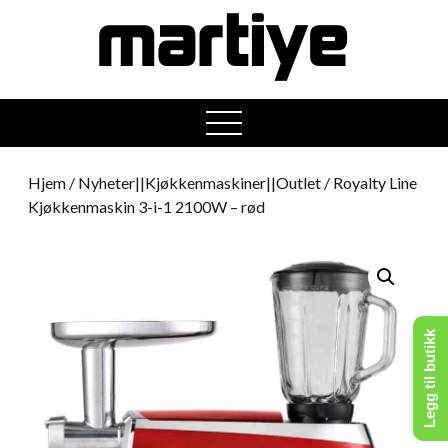
open
menu
Hjem
/
Nyheter||Kjøkkenmaskiner||Outlet
/ Royalty Line
Kjøkkenmaskin 3-i-1 2100W – rød
Legg til butikk