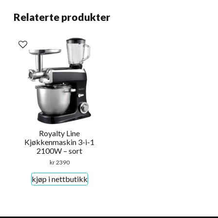
Relaterte produkter
Royalty Line
Kjøkkenmaskin 3-i-1
2100W – sort
kr
2390
kjøp i nettbutikk