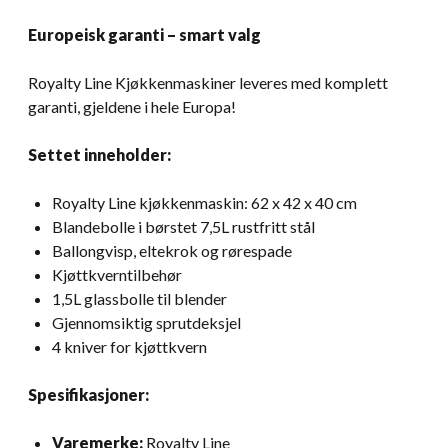
Europeisk garanti – smart valg
Royalty Line Kjøkkenmaskiner leveres med komplett
garanti, gjeldene i hele Europa!
Settet inneholder:
Royalty Line kjøkkenmaskin: 62 x 42 x 40 cm
Blandebolle i børstet 7,5L rustfritt stål
Ballongvisp, eltekrok og rørespade
Kjøttkverntilbehør
1,5L glassbolle til blender
Gjennomsiktig sprutdeksjel
4 kniver for kjøttkvern
Spesifikasjoner:
Varemerke:
Royalty Line