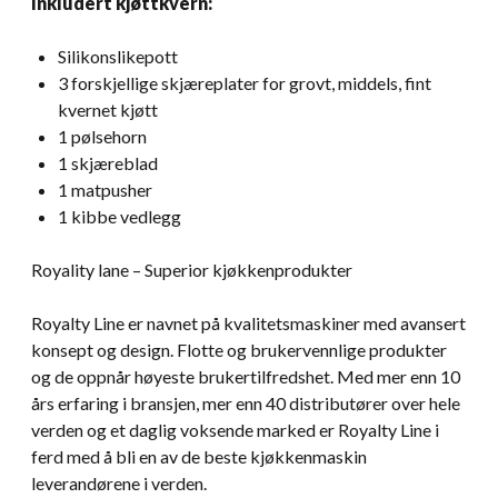
Inkludert kjøttkvern:
Silikonslikepott
3 forskjellige skjæreplater for grovt, middels, fint
kvernet kjøtt
1 pølsehorn
1 skjæreblad
1 matpusher
1 kibbe vedlegg
Royality lane – Superior kjøkkenprodukter
Royalty Line er navnet på kvalitetsmaskiner med avansert
konsept og design. Flotte og brukervennlige produkter
og de oppnår høyeste brukertilfredshet. Med mer enn 10
års erfaring i bransjen, mer enn 40 distributører over hele
verden og et daglig voksende marked er Royalty Line i
ferd med å bli en av de beste kjøkkenmaskin
leverandørene i verden.