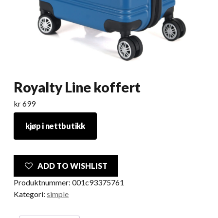
Royalty Line koffert
kr
699
kjøp i nettbutikk
ADD TO WISHLIST
Produktnummer:
001c93375761
Kategori:
simple