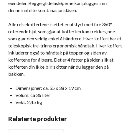
eiendeler. Begge glidelåsløperne kan plugges inn i
denne innfelte kombinasjonslåsen.
Alle reisekoffertene i settet er utstyrt med fire 360°
roterende hjul, som gjør at kofferten kan trekkes, noe
som gjør den veldig enkel å håndtere. Hver koffert har et
teleskopisk tre-trinns ergonomisk håndtak. Hver koffert
inkluderer også to håndtak på toppen og siden av
koffertene for å bære. Det er 4 føtter på siden slik at
kofferten din ikke blir skitten når du legger den på
bakken.
Dimensjoner: ca. 55 x 38 x 19 cm
Volum: ca 36 liter
Vekt: 2,45 kg
Relaterte produkter