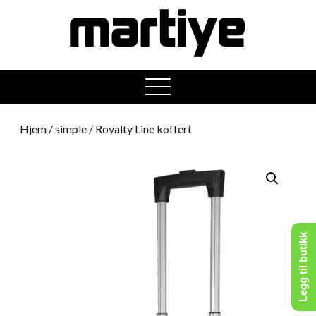
open
menu
Hjem
/
simple
/ Royalty Line koffert
Legg til butikk