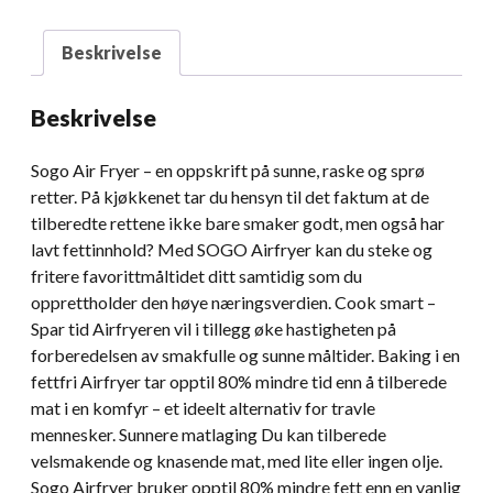
Beskrivelse
Beskrivelse
Sogo Air Fryer – en oppskrift på sunne, raske og sprø
retter. På kjøkkenet tar du hensyn til det faktum at de
tilberedte rettene ikke bare smaker godt, men også har
lavt fettinnhold? Med SOGO Airfryer kan du steke og
fritere favorittmåltidet ditt samtidig som du
opprettholder den høye næringsverdien. Cook smart –
Spar tid Airfryeren vil i tillegg øke hastigheten på
forberedelsen av smakfulle og sunne måltider. Baking i en
fettfri Airfryer tar opptil 80% mindre tid enn å tilberede
mat i en komfyr – et ideelt alternativ for travle
mennesker. Sunnere matlaging Du kan tilberede
velsmakende og knasende mat, med lite eller ingen olje.
Sogo Airfryer bruker opptil 80% mindre fett enn en vanlig