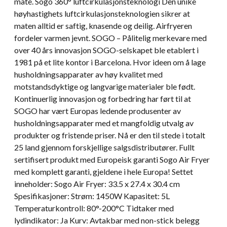
måte. Sogo 360° luftcirkulasjonsteknologi Den unike
høyhastighets luftcirkulasjonsteknologien sikrer at
maten alltid er saftig, knasende og deilig. Airfryeren
fordeler varmen jevnt. SOGO – Pålitelig merkevare med
over 40 års innovasjon SOGO-selskapet ble etablert i
1981 på et lite kontor i Barcelona. Hvor ideen om å lage
husholdningsapparater av høy kvalitet med
motstandsdyktige og langvarige materialer ble født.
Kontinuerlig innovasjon og forbedring har ført til at
SOGO har vært Europas ledende produsenter av
husholdningsapparater med et mangfoldig utvalg av
produkter og fristende priser. Nå er den til stede i totalt
25 land gjennom forskjellige salgsdistributører. Fullt
sertifisert produkt med Europeisk garanti Sogo Air Fryer
med komplett garanti, gjeldene i hele Europa! Settet
inneholder: Sogo Air Fryer: 33.5 x 27.4 x 30.4 cm
Spesifikasjoner: Strøm: 1450W Kapasitet: 5L
Temperaturkontroll: 80°-200°C Tidtaker med
lydindikator: Ja Kurv: Avtakbar med non-stick belegg