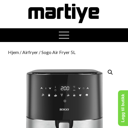
open
menu
Hjem
/
Airfryer
/ Sogo Air Fryer 5L
Legg til butikk