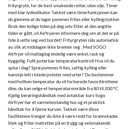
frityrgryte, for de best smakende retter, uten olje. Timer
med klar lydindikator Takket være timerfunksjonen kan
du glemme at du lager pommes frites eller kyllingstykker.
Bruk den ledige tiden på deg selv Etter at den angitte
tiden er gått, vil Airfryeren informere deg om at det er på
tide å sette seg ved bordet! Frityrgryten slås automatisk
av, slik at middagen ikke brenner seg . Med SOGO
Airfryer vil matlaging endelig være enkel, rask og
hyggelig. Fullt justerbar temperaturkontroll Hva vil du
spise i dag? Sprø pommes frites, saftig kylling eller
kanskje lett ristede poteter med urter? Du bestemmer
med hvilken temperatur du vil forberede favorittrettene
dine, du kan velge et temperaturområde fra 80 til 200 °C
Kjølig berøringshåndtak med avtakbar kurv Sogo
Airfryer har et varmebestandig hus og et praktisk
håndtak for å fjerne kurven. Takket være disse
fasilitetene trenger du ikke å være redd for brannskader.
Stek og friter matretter på en trygg og velsmakende