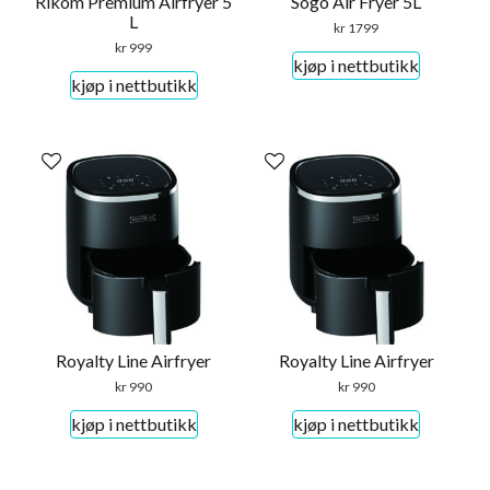
Rikom Premium Airfryer 5
Sogo Air Fryer 5L
L
kr
1799
kr
999
kjøp i nettbutikk
kjøp i nettbutikk
Royalty Line Airfryer
Royalty Line Airfryer
kr
990
kr
990
kjøp i nettbutikk
kjøp i nettbutikk