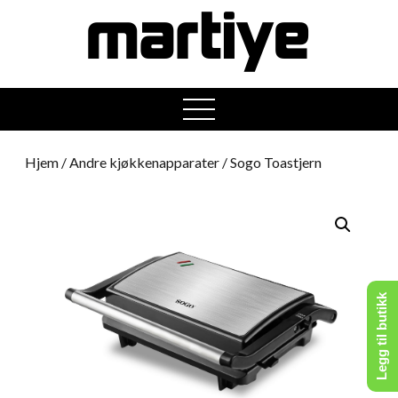
open
menu
Hjem
/
Andre kjøkkenapparater
/ Sogo Toastjern
Legg til butikk