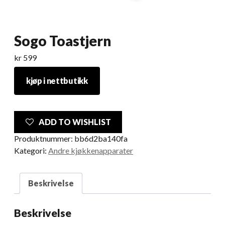
Sogo Toastjern
kr
599
kjøp i nettbutikk
ADD TO WISHLIST
Produktnummer:
bb6d2ba140fa
Kategori:
Andre kjøkkenapparater
Beskrivelse
Beskrivelse