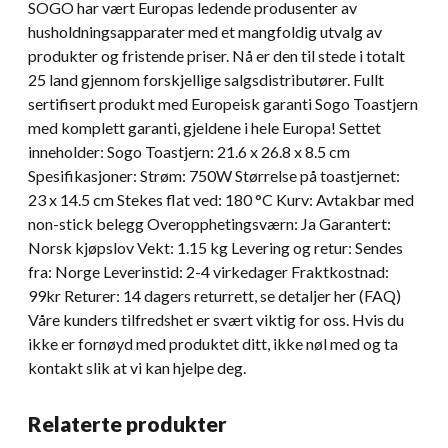
SOGO har vært Europas ledende produsenter av
husholdningsapparater med et mangfoldig utvalg av
produkter og fristende priser. Nå er den til stede i totalt
25 land gjennom forskjellige salgsdistributører. Fullt
sertifisert produkt med Europeisk garanti Sogo Toastjern
med komplett garanti, gjeldene i hele Europa! Settet
inneholder: Sogo Toastjern: 21.6 x 26.8 x 8.5 cm
Spesifikasjoner: Strøm: 750W Størrelse på toastjernet:
23 x 14.5 cm Stekes flat ved: 180 °C Kurv: Avtakbar med
non-stick belegg Overopphetingsværn: Ja Garantert:
Norsk kjøpslov Vekt: 1.15 kg Levering og retur: Sendes
fra: Norge Leverinstid: 2-4 virkedager Fraktkostnad:
99kr Returer: 14 dagers returrett, se detaljer her (FAQ)
Våre kunders tilfredshet er svært viktig for oss. Hvis du
ikke er fornøyd med produktet ditt, ikke nøl med og ta
kontakt slik at vi kan hjelpe deg.
Relaterte produkter