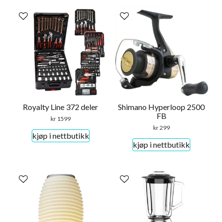
Royalty Line 372 deler
Shimano Hyperloop 2500
FB
kr
1599
kr
299
kjøp i nettbutikk
kjøp i nettbutikk