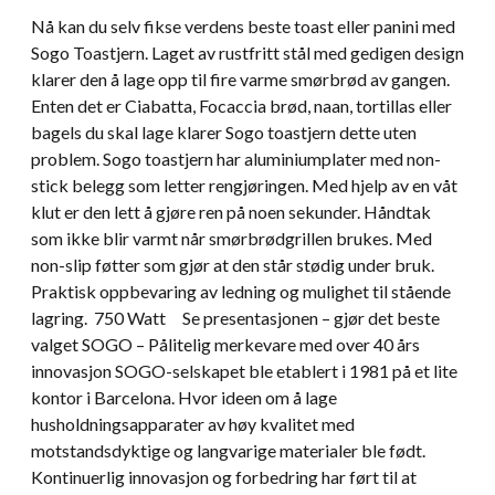
Nå kan du selv fikse verdens beste toast eller panini med
Sogo Toastjern. Laget av rustfritt stål med gedigen design
klarer den å lage opp til fire varme smørbrød av gangen.
Enten det er Ciabatta, Focaccia brød, naan, tortillas eller
bagels du skal lage klarer Sogo toastjern dette uten
problem. Sogo toastjern har aluminiumplater med non-
stick belegg som letter rengjøringen. Med hjelp av en våt
klut er den lett å gjøre ren på noen sekunder. Håndtak
som ikke blir varmt når smørbrødgrillen brukes. Med
non-slip føtter som gjør at den står stødig under bruk.
Praktisk oppbevaring av ledning og mulighet til stående
lagring. 750 Watt Se presentasjonen – gjør det beste
valget SOGO – Pålitelig merkevare med over 40 års
innovasjon SOGO-selskapet ble etablert i 1981 på et lite
kontor i Barcelona. Hvor ideen om å lage
husholdningsapparater av høy kvalitet med
motstandsdyktige og langvarige materialer ble født.
Kontinuerlig innovasjon og forbedring har ført til at