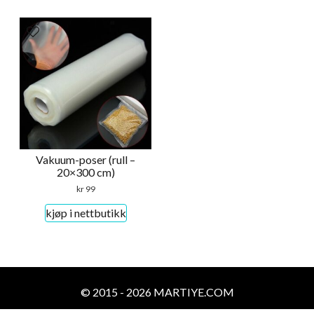
Vakuum-poser (rull –
20×300 cm)
kr
99
kjøp i nettbutikk
© 2015 - 2026 MARTIYE.COM