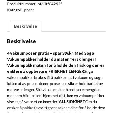
Produktnummer:
bf63ff042925
Kategori:
poser
Beskrivelse
Beskrivelse
4 vakuumposer gratis – spar 396kr!
Med Sogo
Vakuumpakker holder du maten fersk lenger!
Vakuumpakk maten for å holde den frisk og den er
enklere å oppbevare.
FRISKHET LENGER
Sogo
vakuumpakker brukes til å pakke mat i vakuum og suge
luften ut av posen-denne prosessen sikrer holdbarhet av
matvarer lenger. Så hvis du ønsker å redusere mengden
mat som blir kastet i hjemmet ditt, kan en vakuumpakker
vise seg å være et en innertier!
ALLSIDIGHET
Om du
ønsker å pakke favorittgrønnsakene dine for å holde dem