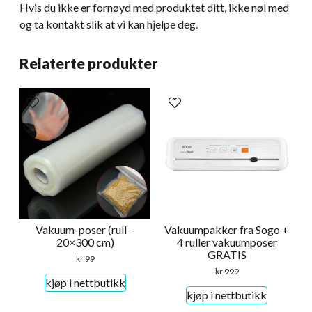
Hvis du ikke er fornøyd med produktet ditt, ikke nøl med
og ta kontakt slik at vi kan hjelpe deg.
Relaterte produkter
Vakuum-poser (rull –
Vakuumpakker fra Sogo +
20×300 cm)
4 ruller vakuumposer
GRATIS
kr
99
kr
999
kjøp i nettbutikk
kjøp i nettbutikk