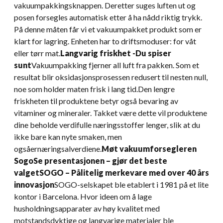
vakuumpakkingsknappen. Deretter suges luften ut og
posen forsegles automatisk etter å ha nådd riktig trykk.
På denne måten får vi et vakuumpakket produkt som er
klart for lagring. Enheten har to driftsmoduser: for våt
eller tørr mat.
Langvarig friskhet -Du spiser
sunt
Vakuumpakking fjerner all luft fra pakken. Som et
resultat blir oksidasjonsprosessen redusert til nesten null,
noe som holder maten frisk i lang tid.Den lengre
friskheten til produktene betyr også bevaring av
vitaminer og mineraler. Takket være dette vil produktene
dine beholde verdifulle næringsstoffer lenger, slik at du
ikke bare kan nyte smaken, men
ogsåernæringsalverdiene.
Møt vakuumforsegleren
Sogo
Se presentasjonen – gjør det beste
valget
SOGO – Pålitelig merkevare med over 40 års
innovasjon
SOGO-selskapet ble etablert i 1981 på et lite
kontor i Barcelona. Hvor ideen om å lage
husholdningsapparater av høy kvalitet med
motstandsdyktige og langvarige materialer ble