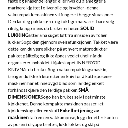
faste og knasende lenger, eller hvis du planlegger å
marinere kjøttet i olivenolje og krydder -denne
vakuumpakkemaskinen vil fungere i begge situasjoner.
Den lar deg pakke tørre og fuktige matvarer-bare velg
riktig knapp mens du bruker enheten.
SOLID
LUKKING
Etter å ha suget luft fra innsiden av folien,
lukker Sogo den gjennom sveisefunksjonen. Takket være
dette kan du være sikker på at hvert matprodukt er
pakket pålitelig og ikke åpnes ved et uhell når du
organiserer innholdet i kjøleskapet.INNEBYGD
KNIVNår du bruker Sogo vakuumpakkingsmaskin,
trenger du ikke å lete etter en kniv for å kutte posene-
maskinen har et innebygd blad som lar deg enkelt
forhåndsskjære den ferdige pakken.
SMÅ
DIMENSJONER
Sogo kan brukes selv i det minste
kjøkkenet. Denne kompakte maskinen passer i et
kjøkkenskap eller en skuff.
Enkelbetjening av
maskinen
Ta frem en vakkumpose, legg der etter kanten
av posen i dryppe brettet, lukk lokket og slå på