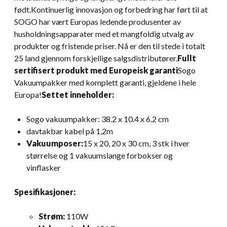
født.Kontinuerlig innovasjon og forbedring har ført til at
SOGO har vært Europas ledende produsenter av
husholdningsapparater med et mangfoldig utvalg av
produkter og fristende priser. Nå er den til stede i totalt
25 land gjennom forskjellige salgsdistributører.
Fullt
sertifisert produkt med Europeisk garanti
Sogo
Vakuumpakker med komplett garanti, gjeldene i hele
Europa!
Settet inneholder:
Sogo vakuumpakker: 38.2 x 10.4 x 6.2 cm
davtakbar kabel på 1,2m
Vakuumposer:
15 x 20, 20 x 30 cm, 3 stk i hver
størrelse og 1 vakuumslange forbokser og
vinflasker
Spesifikasjoner:
Strøm:
110W