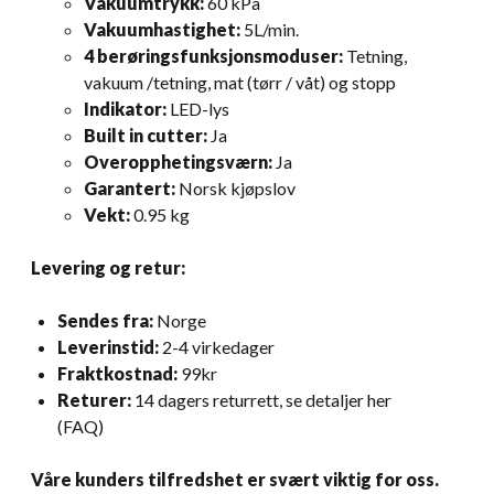
Vakuumtrykk:
60 kPa
Vakuumhastighet:
5L/min.
4 berøringsfunksjonsmoduser:
Tetning,
vakuum /tetning, mat (tørr / våt) og stopp
Indikator:
LED-lys
Built in cutter:
Ja
Overopphetingsværn:
Ja
Garantert:
Norsk kjøpslov
Vekt:
0.95 kg
Levering og retur:
Sendes fra:
Norge
Leverinstid:
2-4 virkedager
Fraktkostnad:
99kr
Returer:
14 dagers returrett, se detaljer her
(FAQ)
Våre kunders tilfredshet er svært viktig for oss.