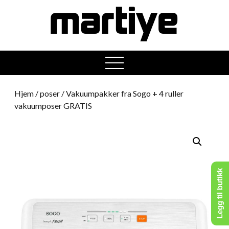
open
menu
Hjem
/
poser
/ Vakuumpakker fra Sogo + 4 ruller
vakuumposer GRATIS
Legg til butikk