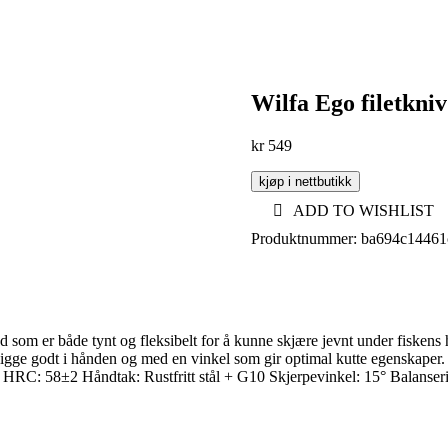
Wilfa Ego filetkniv
kr
549
kjøp i nettbutikk
ADD TO WISHLIST
Produktnummer:
ba694c14461
om er både tynt og fleksibelt for å kunne skjære jevnt under fiskens 
 å ligge godt i hånden og med en vinkel som gir optimal kutte egenskap
 HRC: 58±2 Håndtak: Rustfritt stål + G10 Skjerpevinkel: 15° Balanse