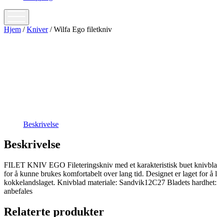
open
menu
Hjem
/
Kniver
/ Wilfa Ego filetkniv
Beskrivelse
Beskrivelse
FILET KNIV EGO Fileteringskniv med et karakteristisk buet knivblad s
for å kunne brukes komfortabelt over lang tid. Designet er laget for
kokkelandslaget. Knivblad materiale: Sandvik12C27 Bladets hardhet:
anbefales
Relaterte produkter