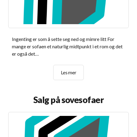
Ingenting er som å sette seg ned og mimre litt For
mange er sofaen et naturlig midtpunkt i et rom og det
er også det…
Få
Les mer
med
deg
salget
Salg på sovesofaer
vårt
på
brun
sofa