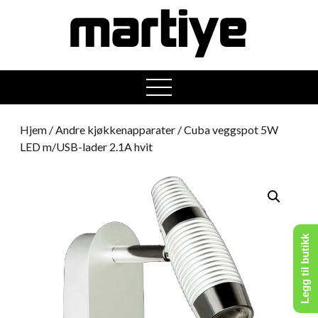
open
menu
Hjem
/
Andre kjøkkenapparater
/ Cuba veggspot 5W
LED m/USB-lader 2.1A hvit
Legg til butikk