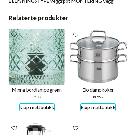
BELYSNINGSTYPE Veggspot MONTERING Vegg
Relaterte produkter
Minna bordlampe grønn
Elo dampkoker
kr
99
kr
599
kjøp i nettbutikk
kjøp i nettbutikk