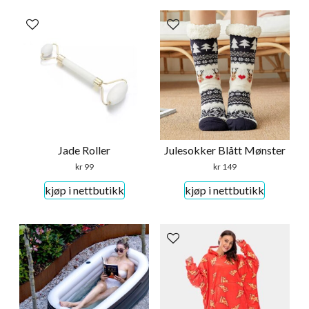
Jade Roller
Julesokker Blått Mønster
kr
99
kr
149
kjøp i nettbutikk
kjøp i nettbutikk