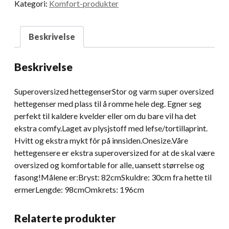
Kategori:
Komfort-produkter
Beskrivelse
Beskrivelse
Superoversized hettegenserStor og varm super oversized
hettegenser med plass til å romme hele deg. Egner seg
perfekt til kaldere kvelder eller om du bare vil ha det
ekstra comfy.Laget av plysjstoff med lefse/tortillaprint.
Hvitt og ekstra mykt fôr på innsiden.Onesize.Våre
hettegensere er ekstra superoversized for at de skal være
oversized og komfortable for alle, uansett størrelse og
fasong!Målene er:Bryst: 82cmSkuldre: 30cm fra hette til
ermerLengde: 98cmOmkrets: 196cm
Relaterte produkter