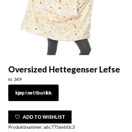
Oversized Hettegenser Lefse
kr
349
kjøp i nettbutikk
ADD TO WISHLIST
Produktnummer:
a6c7756eb0c3