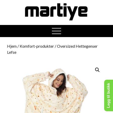
open
menu
Hjem
/
Komfort-produkter
/ Oversized Hettegenser
Lefse
Legg til butikk